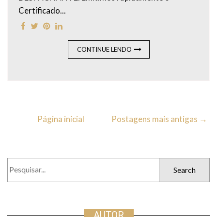
Certificado...
CONTINUE LENDO
Página inicial
Postagens mais antigas →
P
e
s
q
u
AUTOR