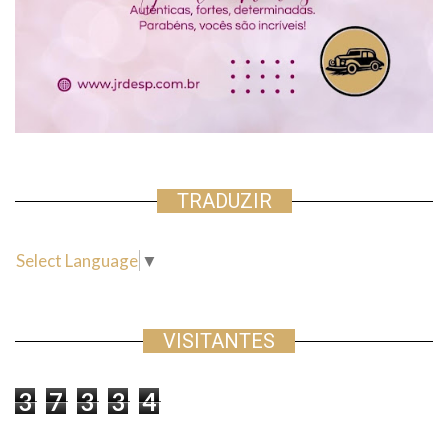
TRADUZIR
Select Language
▼
VISITANTES
3
7
3
3
4