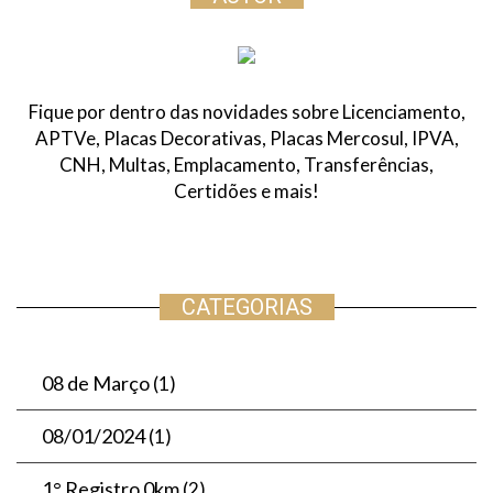
i
s
a
r
Fique por dentro das novidades sobre Licenciamento,
:
APTVe, Placas Decorativas, Placas Mercosul, IPVA,
CNH, Multas, Emplacamento, Transferências,
Certidões e mais!
CATEGORIAS
08 de Março
(1)
08/01/2024
(1)
1° Registro 0km
(2)