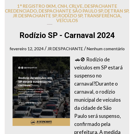
1° REGISTRO 0KM
,
CNH
,
CRLVE
,
DESPACHANTE
CREDENCIADO
,
DESPACHANTE SÃO PAULO SP
,
DETRAN SP
,
JR DESPACHANTE SP
,
RODÍZIO SP
,
TRANSFERÊNCIA
,
VEÍCULOS
Rodízio SP - Carnaval 2024
/
/
fevereiro 12, 2024
JR DESPACHANTE
Nenhum comentário
🚗🚫 Rodízio de
veículos em SP estará
suspenso no
carnaval?Durante o
carnaval, o rodízio
municipal de veículos
da cidade de São
Paulo será suspenso,
confirmado pela
prefeitura. A medida