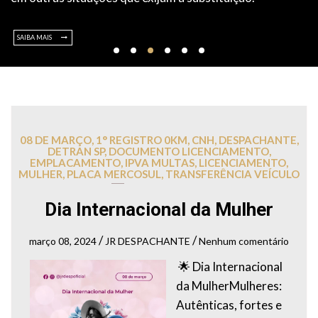
SAIBA MAIS
08 DE MARÇO
,
1° REGISTRO 0KM
,
CNH
,
DESPACHANTE
,
DETRAN SP
,
DOCUMENTO LICENCIAMENTO
,
EMPLACAMENTO
,
IPVA MULTAS
,
LICENCIAMENTO
,
MULHER
,
PLACA MERCOSUL
,
TRANSFERÊNCIA VEÍCULO
Dia Internacional da Mulher
/
/
março 08, 2024
JR DESPACHANTE
Nenhum comentário
🌟 Dia Internacional
da MulherMulheres:
Autênticas, fortes e