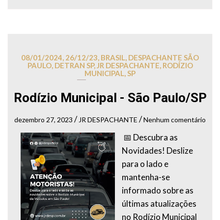
08/01/2024
,
26/12/23
,
BRASIL
,
DESPACHANTE SÃO
PAULO
,
DETRAN SP
,
JR DESPACHANTE
,
RODÍZIO
MUNICIPAL
,
SP
Rodízio Municipal - São Paulo/SP
/
/
dezembro 27, 2023
JR DESPACHANTE
Nenhum comentário
📅 Descubra as
Novidades! Deslize
para o lado e
mantenha-se
informado sobre as
últimas atualizações
no Rodízio Municipal