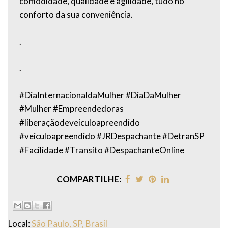
comodidade, qualidade e agilidade, tudo no
conforto da sua conveniência.
.
.
#DiaInternacionaldaMulher #DiaDaMulher
#Mulher #Empreendedoras
#liberaçãodeveiculoapreendido
#veiculoapreendido #JRDespachante #DetranSP
#Facilidade #Transito #DespachanteOnline
COMPARTILHE:
Local:
São Paulo, SP, Brasil