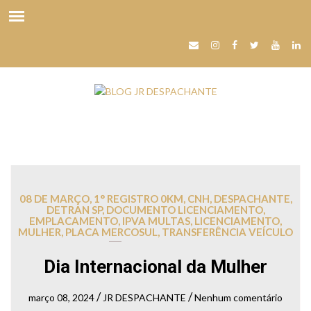
08 DE MARÇO
,
1° REGISTRO 0KM
,
CNH
,
DESPACHANTE
,
DETRAN SP
,
DOCUMENTO LICENCIAMENTO
,
EMPLACAMENTO
,
IPVA MULTAS
,
LICENCIAMENTO
,
MULHER
,
PLACA MERCOSUL
,
TRANSFERÊNCIA VEÍCULO
Dia Internacional da Mulher
/
/
março 08, 2024
JR DESPACHANTE
Nenhum comentário