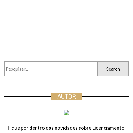
P
e
s
q
u
AUTOR
i
s
a
r
Fique por dentro das novidades sobre Licenciamento,
: