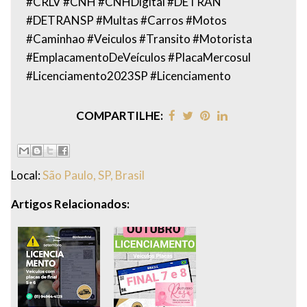
#CRLV #CNH #CNHDigital #DETRAN
#DETRANSP #Multas #Carros #Motos
#Caminhao #Veiculos #Transito #Motorista
#EmplacamentoDeVeículos #PlacaMercosul
#Licenciamento2023SP #Licenciamento
COMPARTILHE:
Local:
São Paulo, SP, Brasil
Artigos Relacionados: