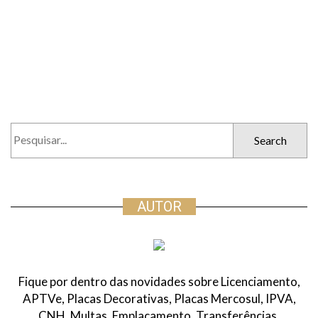
P
e
s
q
u
AUTOR
i
s
a
r
Fique por dentro das novidades sobre Licenciamento,
:
APTVe, Placas Decorativas, Placas Mercosul, IPVA,
CNH, Multas, Emplacamento, Transferências,