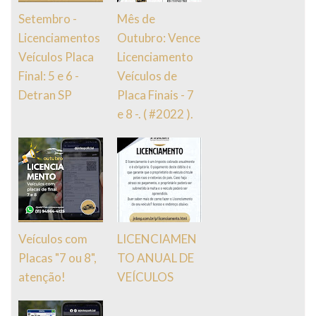
Setembro -
Mês de
Licenciamentos
Outubro: Vence
Veículos Placa
Licenciamento
Final: 5 e 6 -
Veículos de
Detran SP
Placa Finais - 7
e 8 -. ( #2022 ).
Veículos com
LICENCIAMEN
Placas "7 ou 8",
TO ANUAL DE
atenção!
VEÍCULOS