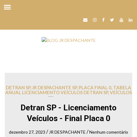
DETRAN SP
,
JR DESPACHANTE SP
,
PLACA FINAL 0
,
TABELA
ANUAL LICENCIAMENTO VEÍCULOS DETRAN SP
,
VEÍCULOS
Detran SP - Licenciamento
Veículos - Final Placa 0
/
/
dezembro 27, 2023
JR DESPACHANTE
Nenhum comentário