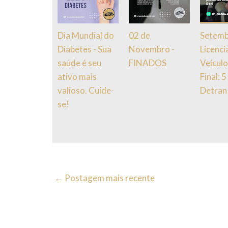
Dia Mundial do
02 de
Setemb
Diabetes - Sua
Novembro -
Licenc
saúde é seu
FINADOS
Veículo
ativo mais
Final: 5
valioso. Cuide-
Detran
se!
← Postagem mais recente