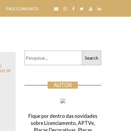
FALE CONOSCO
P
e
R
s
AN SP
q
u
AUTOR
i
s
a
r
Fique por dentro das novidades
:
sobre Licenciamento, APTVe,
Placas Decorativas, Placas