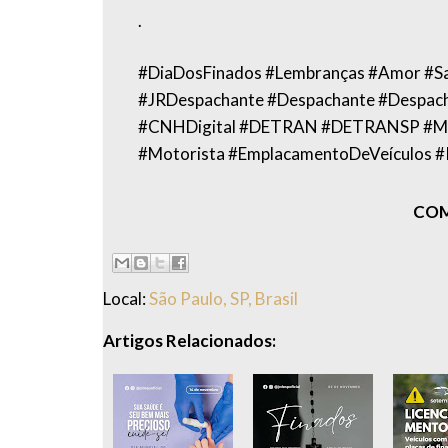
.
#DiaDosFinados #Lembranças #Amor #Sa
#JRDespachante #Despachante #Despac
#CNHDigital #DETRAN #DETRANSP #Mult
#Motorista #EmplacamentoDeVeículos #
COM
Local:
São Paulo, SP, Brasil
Artigos Relacionados: