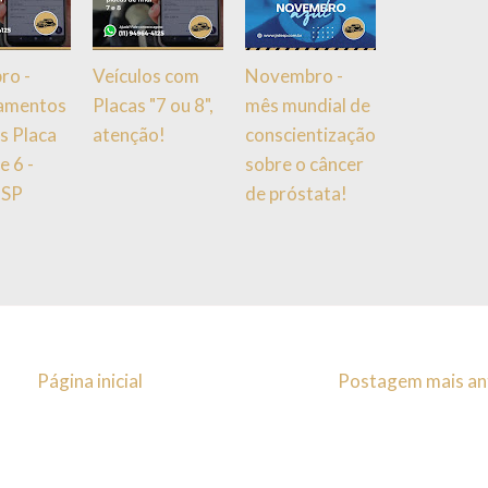
ro -
Veículos com
Novembro -
iamentos
Placas "7 ou 8",
mês mundial de
s Placa
atenção!
conscientização
 e 6 -
sobre o câncer
 SP
de próstata!
Página inicial
Postagem mais an