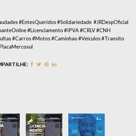
udades #EntesQueridos #Solidariedade #JRDespOficial
hanteOnline #Licenciamento #IPVA #CRLV #CNH
as #Carros #Motos #Caminhao #Veiculos #Transito
PlacaMercosul
PARTILHE: