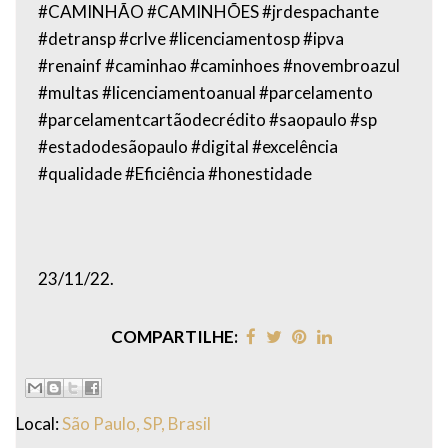
#CAMINHÃO #CAMINHÕES #jrdespachante
#detransp #crlve #licenciamentosp #ipva
#renainf #caminhao #caminhoes #novembroazul
#multas #licenciamentoanual #parcelamento
#parcelamentcartãodecrédito #saopaulo #sp
#estadodesãopaulo #digital #excelência
#qualidade #Eficiência #honestidade
23/11/22.
COMPARTILHE:
Local:
São Paulo, SP, Brasil