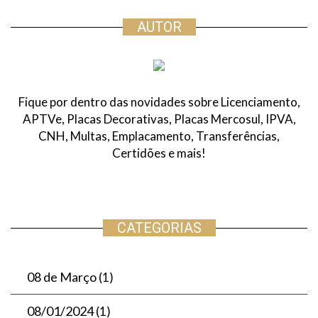
q
u
AUTOR
i
s
a
r
Fique por dentro das novidades sobre Licenciamento,
:
APTVe, Placas Decorativas, Placas Mercosul, IPVA,
CNH, Multas, Emplacamento, Transferências,
Certidões e mais!
CATEGORIAS
08 de Março
(1)
08/01/2024
(1)