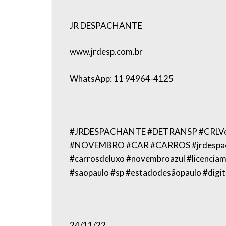
JR DESPACHANTE
www.jrdesp.com.br
WhatsApp: 11 94964-4125
#JRDESPACHANTE #DETRANSP #CRLV
#NOVEMBRO #CAR #CARROS #jrdespachant
#carrosdeluxo #novembroazul #licencia
#saopaulo #sp #estadodesãopaulo #digita
24/11/22.