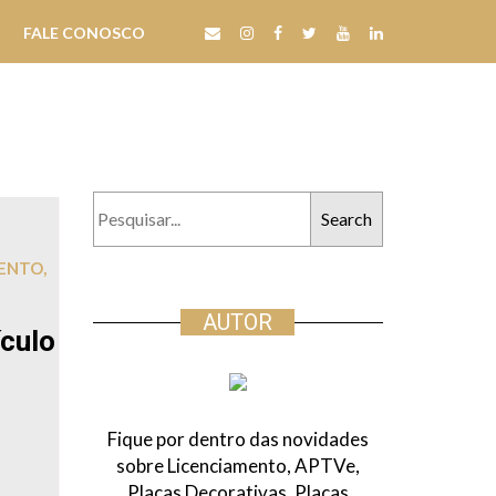
FALE CONOSCO
P
e
s
MENTO
,
q
u
AUTOR
culo
i
s
a
r
Fique por dentro das novidades
:
sobre Licenciamento, APTVe,
Placas Decorativas, Placas