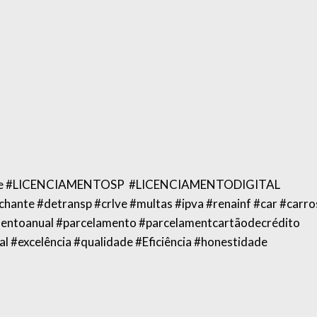
e #LICENCIAMENTOSP #LICENCIAMENTODIGITAL
e #detransp #crlve #multas #ipva #renainf #car #carro
mentoanual #parcelamento #parcelamentcartãodecrédito
l #excelência #qualidade #Eficiência #honestidade